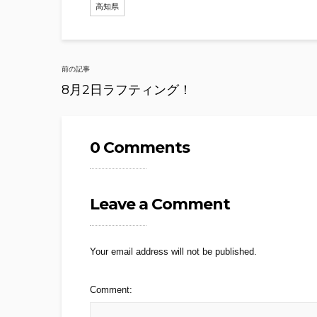
高知県
Post
前の記事
navigation
8月2日ラフティング！
0 Comments
Leave a Comment
Your email address will not be published.
Comment: