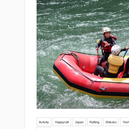
Activity
Happyraft
Japan
Rafting
Shikoku
Yosh