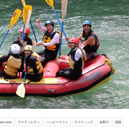
ino river
アクティビティ
ハッピーラフト
ラフティング
吉野川
四国