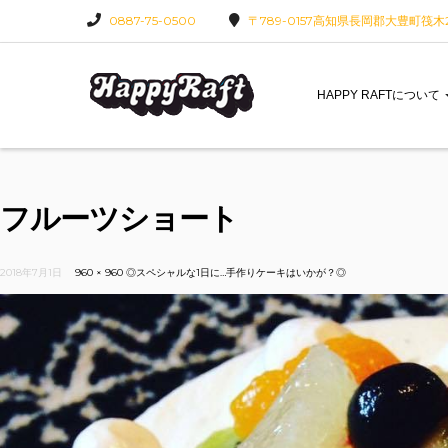
0887-75-0500
〒789-0157高知県長岡郡大豊町筏木22
HAPPY RAFTについて
フルーツショート
2018年7月1日
960 × 960
◎スペシャルな1日に…手作りケーキはいかが？◎