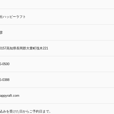
社ハッピーラフト
彦
-0157高知県長岡郡大豊町筏木221
5-0500
5-0388
appyraft.com
込みを受けた日からご予約日まで。