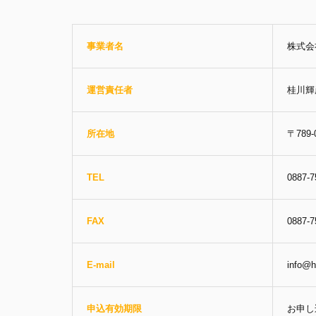
事業者名
株式会
運営責任者
桂川輝
所在地
〒789
TEL
0887-7
FAX
0887-7
E-mail
info@h
申込有効期限
お申し