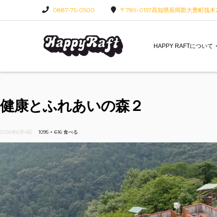
0887-75-0500
〒789-0157高知県長岡郡大豊町筏木22
HAPPY RAFTについて
健康とふれあいの森２
2026年6月4日
1095 × 616
食べる