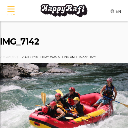
EN
メニュー
IMG_7142
2023年9月5日
2560 × 1707
TODAY WAS A LONG AND HAPPY DAY!