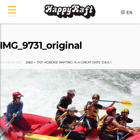
EN
メニュー
IMG_9731_original
2025年8月16日
2560 × 1707
KOBOKE RAFTING IS A GREAT DATE IDEA！