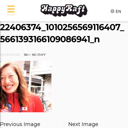
EN
メニュー
22406374_1010256569116407_
5661393166109086941_n
2021年9月28日
180 × 180
STAFF
Previous Image
Next Image