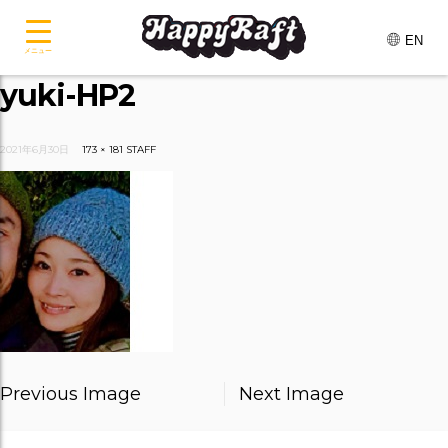
EN
メニュー
yuki-HP2
2021年6月30日
173 × 181
STAFF
Previous Image
Next Image