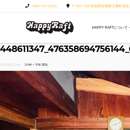
0887-75-0500
〒789-0157高知県長岡郡大豊町筏木22
HAPPY RAFTについて
448611347_476358694756144_
2024年6月24日
2048 × 1536
宿泊