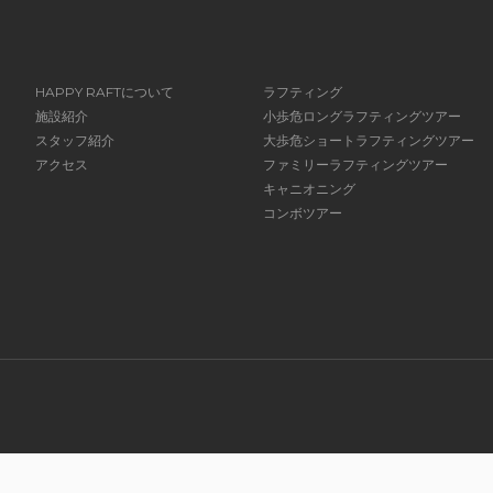
HAPPY RAFTについて
ラフティング
施設紹介
小歩危ロングラフティングツアー
スタッフ紹介
大歩危ショートラフティングツアー
アクセス
ファミリーラフティングツアー
キャニオニング
コンボツアー