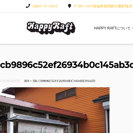
0887-75-0500
〒789-0157高知県長岡郡大豊町筏木22
HAPPY RAFTについて
cb9896c52ef26934b0c145ab3d
2021年5月30日
369 × 336
CB9896C52EF26934B0C145AB3DF64331