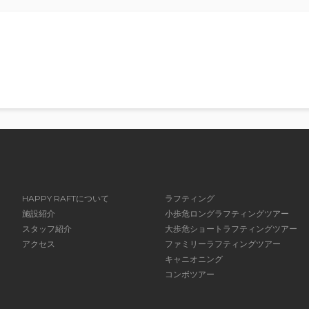
HAPPY RAFTについて
ラフティング
施設紹介
小歩危ロングラフティングツアー
スタッフ紹介
大歩危ショートラフティングツアー
アクセス
ファミリーラフティングツアー
キャニオニング
コンボツアー