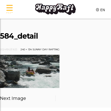
EN
メニュー
584_detail
2024年6月16日
240 × 134
SUNNY DAY RAFTING
Next Image