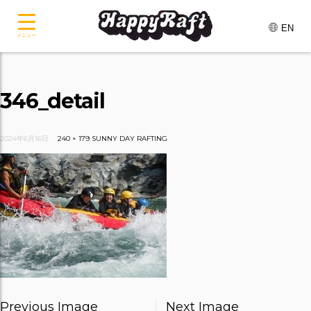
EN
メニュー
346_detail
2024年6月16日
240 × 179
SUNNY DAY RAFTING
Previous Image
Next Image