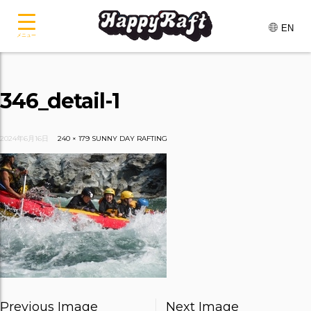
EN
メニュー
346_detail-1
2024年6月16日
240 × 179
SUNNY DAY RAFTING
Previous Image
Next Image