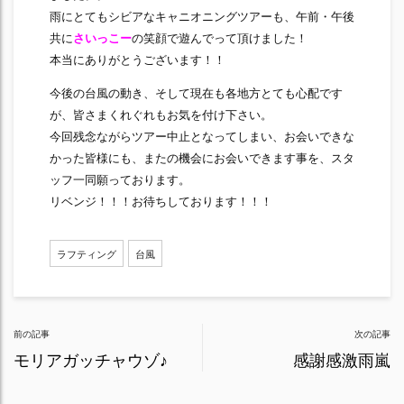
雨にとてもシビアなキャニオニングツアーも、午前・午後
共に
さいっこー
の笑顔で遊んでって頂けました！
本当にありがとうございます！！
今後の台風の動き、そして現在も各地方とても心配です
が、皆さまくれぐれもお気を付け下さい。
今回残念ながらツアー中止となってしまい、お会いできな
かった皆様にも、またの機会にお会いできます事を、スタ
ッフ一同願っております。
リベンジ！！！お待ちしております！！！
ラフティング
台風
Post
前の記事
次の記事
navigation
モリアガッチャウゾ♪
感謝感激雨嵐