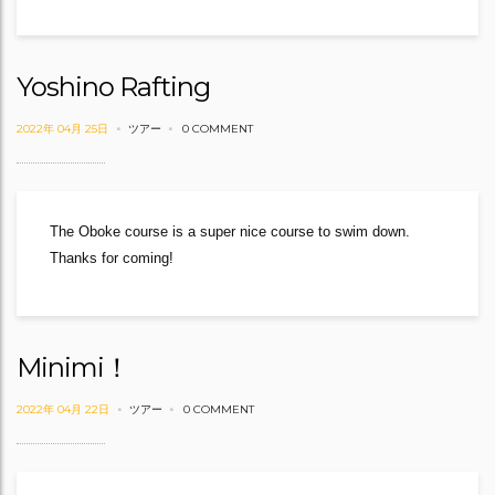
Yoshino Rafting
2022年 04月 25日
ツアー
0 COMMENT
The Oboke course is a super nice course to swim down.
Thanks for coming!
Minimi！
2022年 04月 22日
ツアー
0 COMMENT