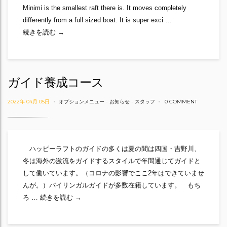
Minimi is the smallest raft there is. It moves completely
differently from a full sized boat. It is super exci …
Minimi！
続きを読む
→
ガイド養成コース
2022年 04月 05日
オプションメニュー
-
お知らせ
-
スタッフ
0 COMMENT
ハッピーラフトのガイドの多くは夏の間は四国・吉野川、
冬は海外の激流をガイドするスタイルで年間通じてガイドと
して働いています。（コロナの影響でここ2年はできていませ
んが。）バイリンガルガイドが多数在籍しています。 もち
ガイド養成コース
ろ …
続きを読む
→