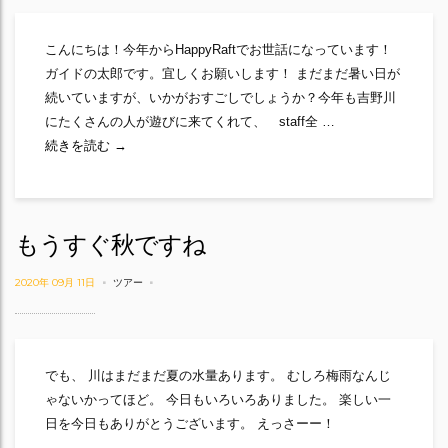
こんにちは！今年からHappyRaftでお世話になっています！
ガイドの太郎です。宜しくお願いします！ まだまだ暑い日が
続いていますが、いかがおすごしでしょうか？今年も吉野川
にたくさんの人が遊びに来てくれて、 staff全 …
9月のhappyraft
続きを読む
→
もうすぐ秋ですね
2020年 09月 11日
ツアー
でも、 川はまだまだ夏の水量あります。 むしろ梅雨なんじ
ゃないかってほど。 今日もいろいろありました。 楽しい一
日を今日もありがとうございます。 えっさーー！