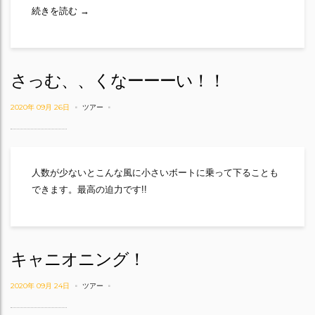
Happy Happy！！
続きを読む
→
さっむ、、くなーーーい！！
2020年 09月 26日
ツアー
人数が少ないとこんな風に小さいボートに乗って下ることも
できます。最高の迫力です!!
キャニオニング！
2020年 09月 24日
ツアー