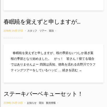
春眠暁を覚えずと申しますが…
2018年 04月 07日
スタッフ
-
ツアー
-
宿泊
春眠暁を覚えずと申しますが、桜の季節もいつしか過ぎ葉
桜の季節となり始めました。 がっ！ 皆さん！寝てる場合
ではありませんよー 四国は高知、徳島を流れる吉野川でラフ
春眠暁を覚えずと申
ティングツアーをしているハッピ …
続きを読む
→
ステーキバーベキューセット！
2018年 04月 01日
お知らせ
-
宿泊
-
観光情報