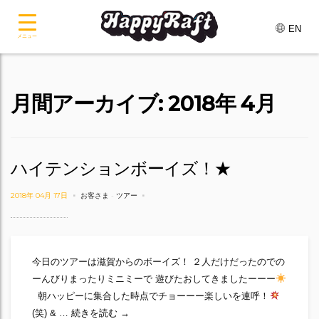
EN
メニュー
月間アーカイブ: 2018年 4月
ハイテンションボーイズ！★
2018年 04月 17日
お客さま
-
ツアー
今日のツアーは滋賀からのボーイズ！ ２人だけだったのでの
ーんびりまったりミニミーで 遊びたおしてきましたーーー
朝ハッピーに集合した時点でチョーーー楽しいを連呼！
ハイテンションボーイズ！★
(笑) & …
続きを読む
→