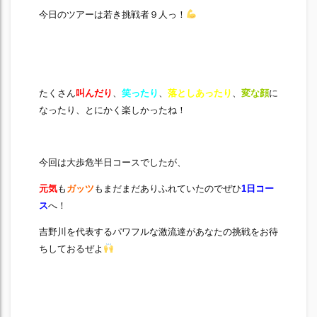
今日のツアーは若き挑戦者９人っ！
たくさん
叫んだり
、
笑ったり
、
落としあったり
、
変な顔
に
なったり、とにかく楽しかったね！
今回は大歩危半日コースでしたが、
元気
も
ガッツ
もまだまだありふれていたのでぜひ
1日コー
ス
へ！
吉野川を代表するパワフルな激流達があなたの挑戦をお待
ちしておるぜよ