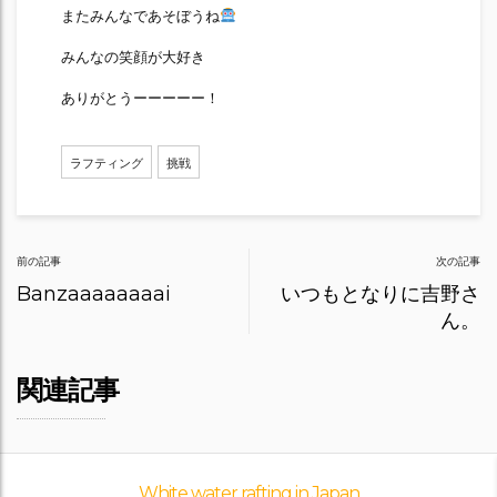
またみんなであそぼうね
みんなの笑顔が大好き
ありがとうーーーーー！
ラフティング
挑戦
Post
前の記事
次の記事
navigation
Banzaaaaaaaai
いつもとなりに吉野さ
ん。
関連記事
White water rafting in Japan