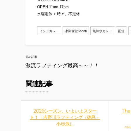
OPEN 11am-17pm
水曜定休 + 時々、不定休
インドカレー
永渕食堂Shanti
無加水カレー
配達
Post
前の記事
navigation
激流ラフティング最高～～！！
関連記事
2026シーズン、いよいよスター
The 
ト！｜吉野川ラフティング（徳島・
小歩危）
202