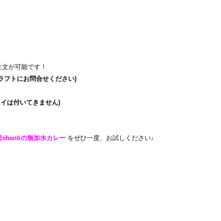
注文が可能です！
ラフトにお問合せください)
ャイは付いてきません)
shantiの無加水カレ
ー
をぜひ一度、お試しください♩