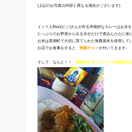
(上記のお写真の内容と異なる場合がございます)
インド人Bino(ビノ)さんが作る本格的なカレーはお水
たっぷりの
お野菜から出る水分だけで煮込んだ心に体
お米は黒潮町で
大切に育てられた無農薬米を使用して
お店でお食事をすると、
特製チャイ
が付いてきます♩
そして、なんと！！
無加水チキンカレーの出前注文