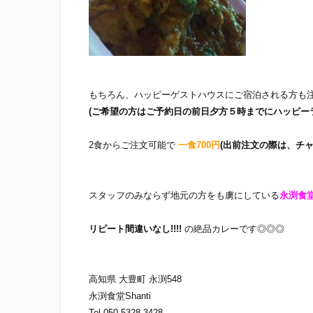
もちろん、ハッピーゲストハウスにご宿泊される方も
(ご希望の方はご予約日の前日夕方５時までにハッピー
2食からご注文可能で
一食700円
(出前注文の際は、チ
スタッフのみならず地元の方をも虜にしている
永渕食堂
リピート間違いなし!!!!
の絶品カレーです◎◎◎
高知県 大豊町 永渕548
永渕食堂Shanti
Tel 050-5328-3428