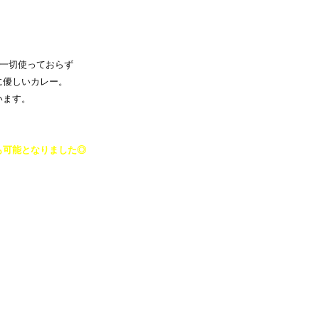
を一切使っておらず
に優しいカレー。
います。
も可能となりました◎