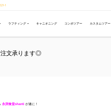
1-1
ラフティング
キャニオニング
コンボツアー
カスタムツアー
♩ご注文承ります◎
る
永渕食堂shant
i
が遂に！