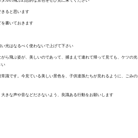
ホタルの飛ぶ幻想的な景色をぜひ見に来てください
できると思います
どを書いておきます
強い光はなるべく使わないで上げて下さい
ながら飛ぶ姿が、美しいのであって、捕まえて連れて帰って見ても、ケツの光
さい
般常識です。今見ている美しい景色を、子供達孫たちが見れるように、ごみの
。大きな声や音などださないよう、良識ある行動をお願いします