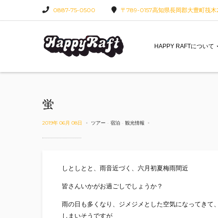
0887-75-0500
〒789-0157高知県長岡郡大豊町筏木22
HAPPY RAFTについて
蛍
2019年 06月 08日
ツアー
-
宿泊
-
観光情報
しとしとと、雨音近づく、六月初夏梅雨間近
皆さんいかがお過ごしでしょうか？
雨の日も多くなり、ジメジメとした空気になってきて
しまいそうですが