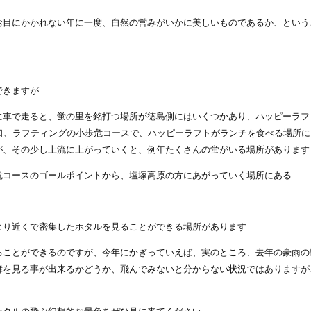
お目にかかれない年に一度、自然の営みがいかに美しいものであるか、という
できますが
に車で走ると、蛍の里を銘打つ場所が徳島側にはいくつかあり、ハッピーラフ
口、ラフティングの小歩危コースで、ハッピーラフトがランチを食べる場所に
が、その少し上流に上がっていくと、例年たくさんの蛍がいる場所があります
危コースのゴールポイントから、塩塚高原の方にあがっていく場所にある
より近くで密集したホタルを見ることができる場所があります
ることができるのですが、今年にかぎっていえば、実のところ、去年の豪雨の
舞を見る事が出来るかどうか、飛んでみないと分からない状況ではありますが