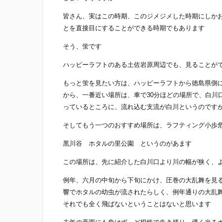
皆さん、実はこの時期、このジメジメした時期にしか
とを直接目にすることができる時期でもあります
そう、蛍です
ハッピーラフトのある土佐岩原周辺でも、見ることが
もっと蛍を見たい方は、ハッピーラフトから徳島県側
から、一番近い場所は、車で30分ほどの場所で、白川
っているところに、流れ込む支流が白川というのです
そしてもう一つのおすすめ場所は、ラフティング小歩
黒川谷 ホタルの里公園 というのがあます
この場所は、先に紹介した白川口より川の幅が狭く、
例年、六月の中旬から下旬にかけ、圧巻の大乱舞を見
響でホタルの幼虫が流されたらしく、例年通りの大乱
それでも全く飛ばないということはないと思います