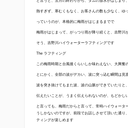
と言うと、五月の終わりから、ダムの放水がはじまり
熱すぎず、寒むくもなく、お客さんの数も少なく、ゆ
っていうのが、本格的に梅雨がはじまるまでで
梅雨がはじまって、がっつり雨が降り続くと、吉野川
そう、吉野川ハイウォーターラフティングです
The ラフティング
この梅雨時期と台風後くらいしか味わえない、大興奮
とにかく、全部の波がデカい、波に突っ込む瞬間は見
波を突き抜けてもまた波、波の山脈ができていたりと
伝えたいことが、うまく伝えられないのが、もどかし
と言っても、梅雨だからと言って、常時ハイウォータ
うしかないのですが、前段でお話しさせて頂いた通り
ティングが楽しめます