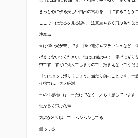
去年の豪雨にも負けず、ど根性で生き残り、儚く光る
きっと心に残る美しい自然の営みを、目にすることが
ここで、ほたるを見る際の、注意点や多く飛ぶ条件な
注意点
蛍は強い光が苦手です、懐中電灯やフラッシュなど、
捕まえないでください、蛍は自然の中で、儚げに光り
虫です、すぐに死んでしまうので、捕まえないでくだ
ゴミは持って帰りましょう。当たり前のことです。一
イ捨ては、ダメ絶対
蛍の生息地には、蛍だけでなく、人も生息しています
蛍が良く飛ぶ条件
気温が20℃以上で、ムシムシしてる
曇ってる