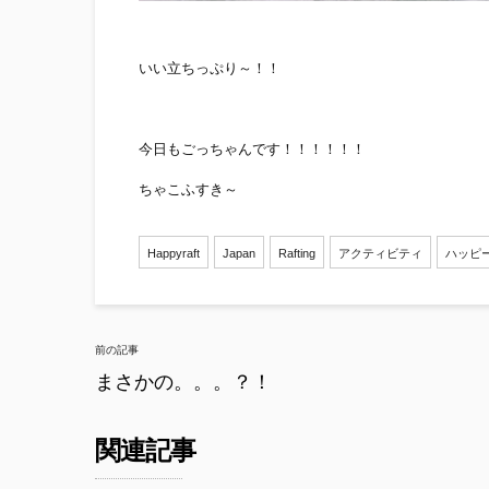
いい立ちっぷり～！！
今日もごっちゃんです！！！！！！
ちゃこふすき～
Happyraft
Japan
Rafting
アクティビティ
ハッピ
Post
前の記事
navigation
まさかの。。。？！
関連記事