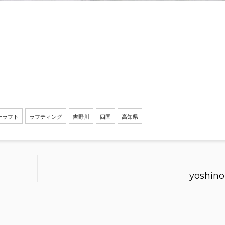
ーラフト
ラフティング
吉野川
四国
高知県
yoshin