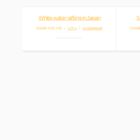
White water rafting in Japan
S
2026年 07月 21日
ツアー
0 COMMENT
2026年