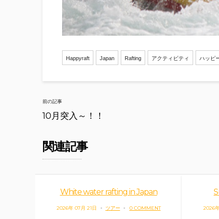
Happyraft
Japan
Rafting
アクティビティ
ハッピ
Post
前の記事
navigation
10月突入～！！
関連記事
White water rafting in Japan
S
2026年 07月 21日
ツアー
0 COMMENT
2026年