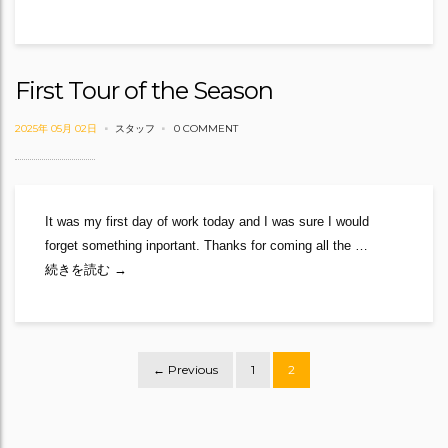
First Tour of the Season
2025年 05月 02日
スタッフ
0 COMMENT
It was my first day of work today and I was sure I would
forget something inportant. Thanks for coming all the …
First Tour of the Season
続きを読む
→
Posts
← Previous
1
2
navigation