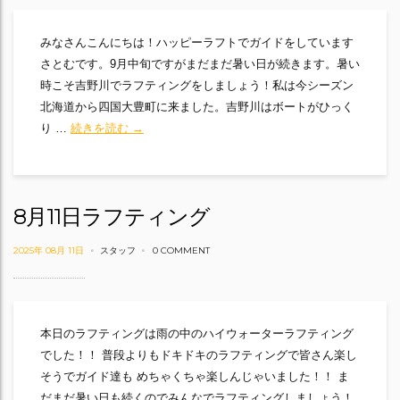
みなさんこんにちは！ハッピーラフトでガイドをしています
さとむです。9月中旬ですがまだまだ暑い日が続きます。暑い
時こそ吉野川でラフティングをしましょう！私は今シーズン
北海道から四国大豊町に来ました。吉野川はボートがひっく
すべてが最高の吉野川をハッピーラフトで楽しもう
り …
続きを読む
→
8月11日ラフティング
2025年 08月 11日
スタッフ
0 COMMENT
本日のラフティングは雨の中のハイウォーターラフティング
でした！！ 普段よりもドキドキのラフティングで皆さん楽し
そうでガイド達も めちゃくちゃ楽しんじゃいました！！ ま
だまだ暑い日も続くのでみんなでラフティングしましょう！