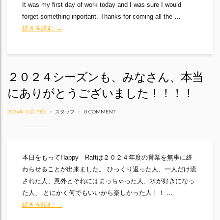
It was my first day of work today and I was sure I would
forget something inportant. Thanks for coming all the …
First Tour of the Season
続きを読む
→
２０２４シーズンも、みなさん、本当
にありがとうございました！！！！
2024年 10月 31日
スタッフ
0 COMMENT
本日をもってHappy Raftは２０２４年度の営業を無事に終
わらせることが出来ました。 ひっくり返った人、一人だけ流
された人、意外とそれにはまっちゃった人、水が好きになっ
た人、 とにかく何でもいいから楽しかった人！！ …
２０２４シーズンも、みなさん、本当にありがとうござ
続きを読む
→