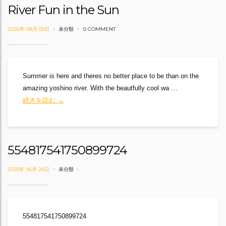
River Fun in the Sun
2026年 08月 05日
未分類
0 COMMENT
Summer is here and theres no better place to be than on the
amazing yoshino river. With the beautfully cool wa …
River Fun in the Sun
続きを読む
→
554817541750899724
2025年 06月 26日
未分類
554817541750899724