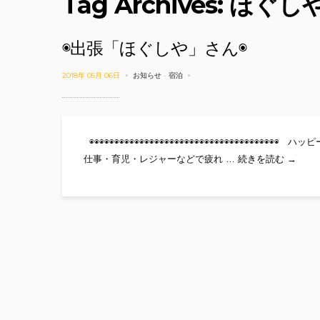
Tag Archives: ほぐし
◉出張「ほぐしや」さん◉
2018年 05月 06日
お知らせ
-
宿泊
◉◉◉◉◉◉◉◉◉◉◉◉◉◉◉◉◉◉◉◉◉◉◉◉◉◉◉◉◉◉◉◉
◉出張
仕事・育児・レジャーなどで疲れ …
続きを読む
→