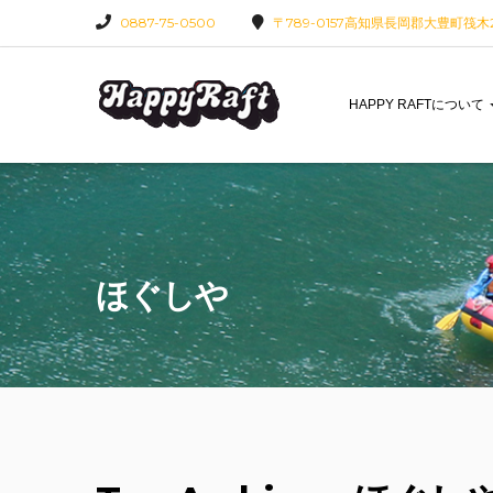
0887-75-0500
〒789-0157高知県長岡郡大豊町筏木22
HAPPY RAFTについて
ほぐしや