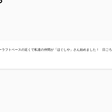
や
◉◉◉◉◉◉ ハッピーラフトベースの近くで私達の仲間が「ほぐしや」さん始めました！ 日ご
「ほぐしや」さん◉