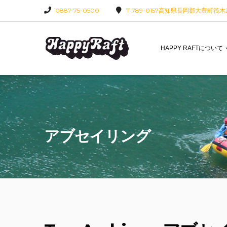
0887-75-0500
〒789-0157高知県長岡郡大豊町筏木22
HAPPY RAFTについて
アブセイリング