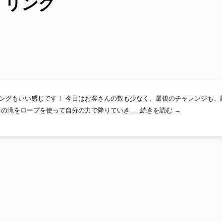
セイリング
ングもいい感じです！ 今日はお客さんの数も少なく、最後のチャレンジも、
レッツゴーキャ
ｍの滝をロープを使って自分の力で降りていき …
続きを読む
→