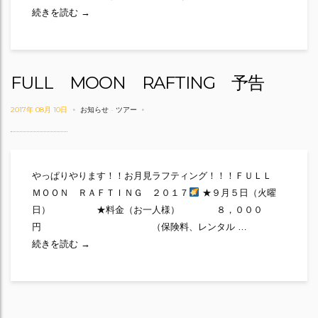
スペシャルトリップ2018★情報解禁！！
続きを読む
→
FULL MOON RAFTING 予告
2017年 08月 10日
お知らせ
-
ツアー
やっぱりやります！！お月見ラフティング！！！ＦＵＬＬ
ＭＯＯＮ ＲＡＦＴＩＮＧ ２０１７
★９月５日（火曜
日） ★料金（お一人様） ８，０００
円 （保険料、レンタル …
FULL MOON RAFTING 予告
続きを読む
→