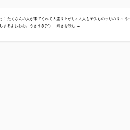
した！ たくさんの人が来てくれて大盛り上がり♪ 大人も子供ものっりのり～ や
光風×Kotang Live 盛り上が
まるよおおお。うきうき(^^) …
続きを読む
→