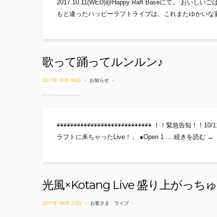
2017.10.11(WED)@Happy Raft Base
もと違ったハッピーラフトライブは、これまたゆかいな宴
歌って踊ってルンルン♪
2017年 10月 08日
お知らせ
◉◉◉◉◉◉◉◉◉◉◉◉◉◉◉◉◉◉◉◉◉◉◉◉◉◉◉◉ ！！緊急告知
歌
ラフトに来ちゃったLive！」 ●Open 1 …
続きを読む
→
光風×Kotang Live 盛り上がっ
2017年 08月 23日
お客さま
-
ライブ