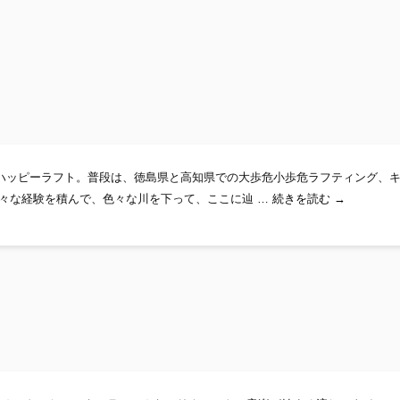
ハッピーラフト。普段は、徳島県と高知県での大歩危小歩危ラフティング、
ライブも人
々な経験を積んで、色々な川を下って、ここに辿 …
続きを読む
→