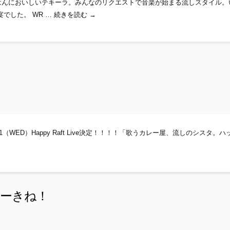
にて。 おいしいごはんにおいしいテキーラ。みんなのリクエストで音楽が始まる流しスタイル
お疲れ、かんぱ～い！！
でした。 WR …
続きを読む
→
！！10/11（WED）Happy Raft Live決定！！！！「歌うカレー屋、流しのシスタ。
って踊ってルンルン♪
ちゅーきね！