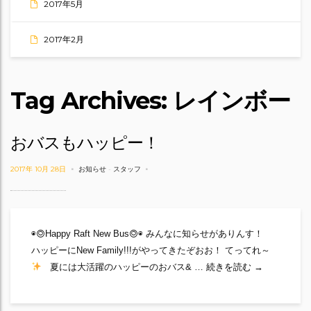
2017年5月
2017年2月
Tag Archives: レインボー
おバスもハッピー！
2017年 10月 28日
お知らせ
-
スタッフ
◉◎Happy Raft New Bus◎◉ みんなに知らせがありんす！
ハッピーにNew Family!!!がやってきたぞおお！ てってれ～
おバスもハッ
夏には大活躍のハッピーのおバス& …
続きを読む
→