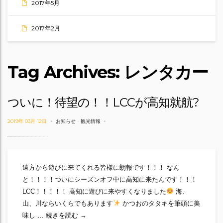
2017年5月
2017年2月
Tag Archives: レンタカー
ついに！待望の！！LCCが高知就航?
2019年 03月 12日
お知らせ
-
観光情報
遠方から遊びに来てくれる皆様に朗報です！！！ なん
と！！！！ついにシーズンオフ中に高知に来たんです！！！
LCC！！！！！ 高知に遊びに来やすくなりました
海、
山、川ならいくらでもあります
かつおのタタキを筆頭に美
ついに！待望の！！LCCが高知就航?
味し …
続きを読む
→