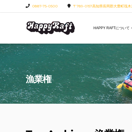
0887-75-0500
〒789-0157高知県長岡郡大豊町筏木22
HAPPY RAFTについて
漁業権