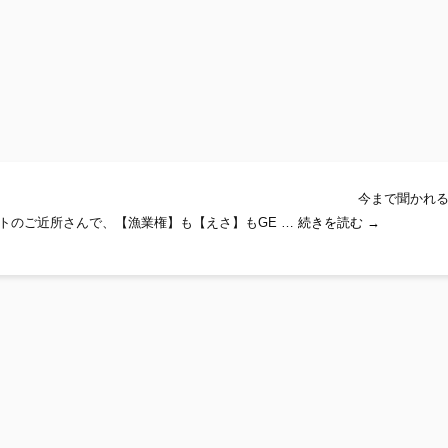
！川釣り情報！！！ 今まで聞かれる
『鮎屋 三好
トのご近所さんで、【漁業権】も【えさ】もGE …
続きを読む
→