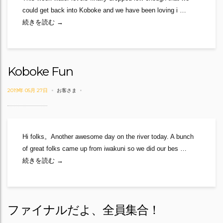
could get back into Koboke and we have been loving i …
Koboke Awesomeness
続きを読む
→
Koboke Fun
2019年 05月 27日
お客さま
Hi folks。Another awesome day on the river today. A bunch
of great folks came up from iwakuni so we did our bes …
Koboke Fun
続きを読む
→
ファイナルだよ、全員集合！