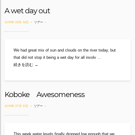
A wet day out
2019年 09月 16日
ツアー
We had great mix of sun and clouds on the river today, but
that did not stop it being a wet day for all involv …
A wet day out
続きを読む
→
Koboke Awesomeness
2019年 07月 31日
ツアー
This week water levels finally dropped low enough that we