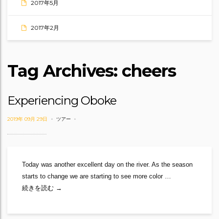
2017年5月
2017年2月
Tag Archives: cheers
Experiencing Oboke
2019年 09月 29日
ツアー
Today was another excellent day on the river. As the season
starts to change we are starting to see more color …
Experiencing Oboke
続きを読む
→