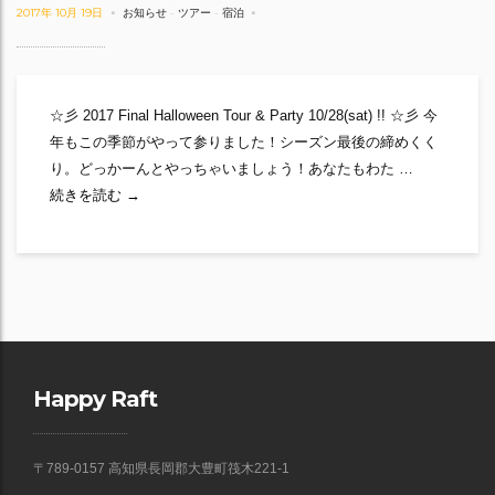
2017年 10月 19日
お知らせ
-
ツアー
-
宿泊
☆彡 2017 Final Halloween Tour & Party 10/28(sat) !! ☆彡 今
年もこの季節がやって参りました！シーズン最後の締めくく
り。どっかーんとやっちゃいましょう！あなたもわた …
ファイナルだよ、全員集合！
続きを読む
→
Happy Raft
〒789-0157 高知県長岡郡大豊町筏木221-1