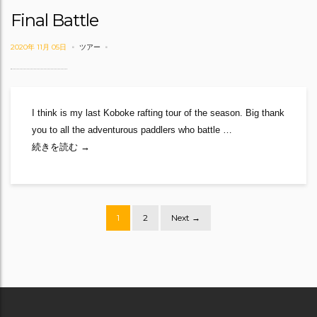
Final Battle
2020年 11月 05日
ツアー
I think is my last Koboke rafting tour of the season. Big thank
you to all the adventurous paddlers who battle …
Final Battle
続きを読む
→
Posts
1
2
Next →
navigation