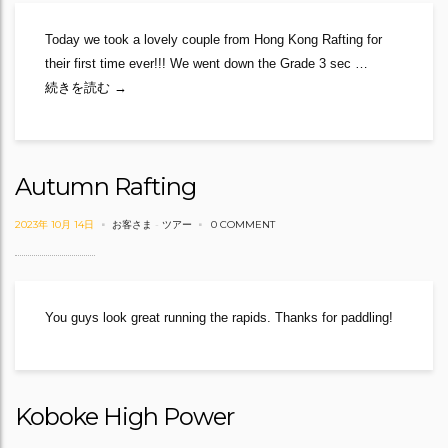
Today we took a lovely couple from Hong Kong Rafting for
their first time ever!!! We went down the Grade 3 sec …
Never Been Rafting? Come give it a Go!
続きを読む
→
Autumn Rafting
2023年 10月 14日
お客さま
-
ツアー
0 COMMENT
You guys look great running the rapids. Thanks for paddling!
Koboke High Power