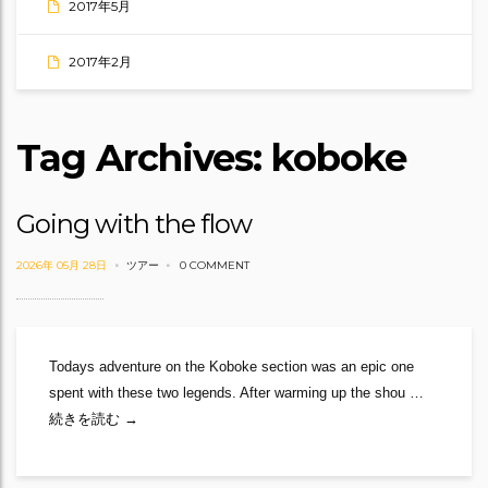
2017年5月
2017年2月
Tag Archives: koboke
Going with the flow
2026年 05月 28日
ツアー
0 COMMENT
Todays adventure on the Koboke section was an epic one
spent with these two legends. After warming up the shou …
Going with the flow
続きを読む
→