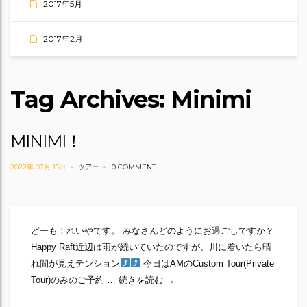
2017年5月
2017年2月
Tag Archives: Minimi
MINIMI！
2022年 07月 15日
ツアー
0 COMMENT
どーも！れいやです。 みなさんどのようにお過ごしですか？
Happy Raft近辺は雨が続いていたのですが、川に着いたら晴
れ間が見えテンション
今日はAMのCustom Tour(Private
MINIMI！
Tour)のみのご予約 …
続きを読む
→