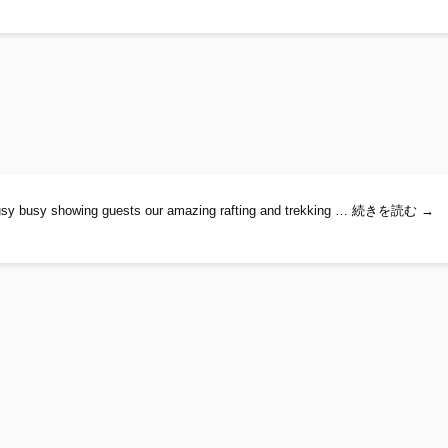
Raft
usy busy showing guests our amazing rafting and trekking …
続きを読む
→