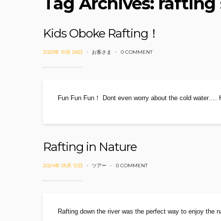
Tag Archives: rafting
Kids Oboke Rafting！
2025年 10月 28日
お客さま
0 COMMENT
Fun Fun Fun！ Dont even worry about the cold water…. H
Rafting in Nature
2024年 05月 12日
ツアー
0 COMMENT
Rafting down the river was the perfect way to enjoy the 