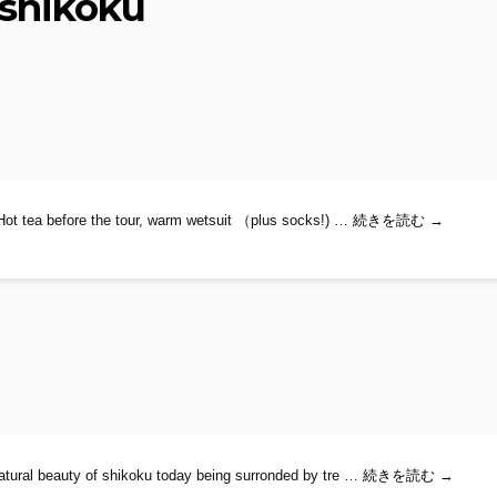
 shikoku
Kids Obok
ot tea before the tour, warm wetsuit （plus socks!) …
続きを読む
→
Rafting i
natural beauty of shikoku today being surronded by tre …
続きを読む
→