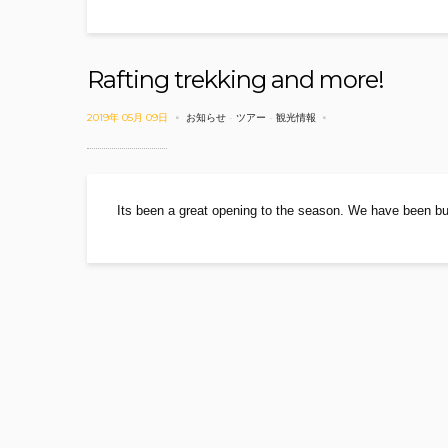
Rafting trekking and more!
2019年 05月 09日
お知らせ
-
ツアー
-
観光情報
Its been a great opening to the season. We have been b