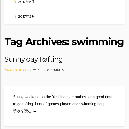
2017年5月
2017年2月
Tag Archives: swimming
Sunny day Rafting
2024年 06月 16日
ツアー
0 COMMENT
Sunny weekend on the Yoshino river makes for a good time
to go rafting. Lots of games played and swimming happ …
Sunny day Rafting
続きを読む
→