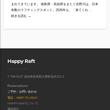
まれてきています。 徳島県・高知県をまたぐ吉野川は、日本
有数のラフティングスポット。2026年も、「来てくれ …
2026シーズン、いよいよスタート！｜吉野川ラフティン
続きを読む
→
Happy Raft
〒789-0157 高知県長岡郡大豊町筏木221-1
Reservations
ご予約・お問い合わせ
電話：0887-75-0500
HAPPY RAFTについて
施設紹介