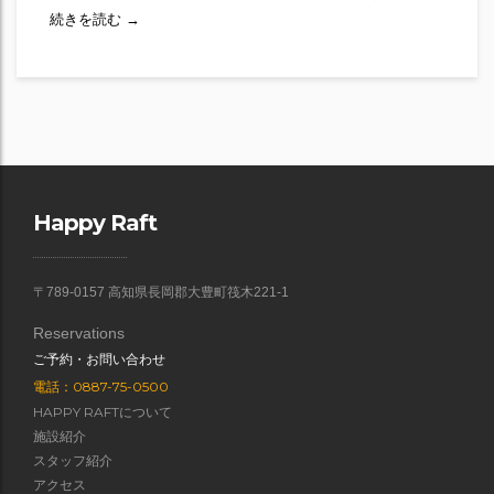
2026シーズン、いよいよスタート！｜吉野川ラフティン
続きを読む
→
Happy Raft
〒789-0157 高知県長岡郡大豊町筏木221-1
Reservations
ご予約・お問い合わせ
電話：0887-75-0500
HAPPY RAFTについて
施設紹介
スタッフ紹介
アクセス