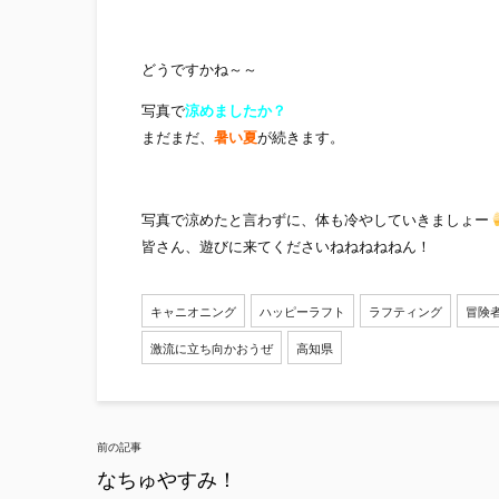
どうですかね～～
写真で
涼めましたか？
まだまだ、
暑い夏
が続きます。
写真で涼めたと言わずに、体も冷やしていきましょー
皆さん、遊びに来てくださいねねねねねん！
キャニオニング
ハッピーラフト
ラフティング
冒険
激流に立ち向かおうぜ
高知県
Post
前の記事
navigation
なちゅやすみ！