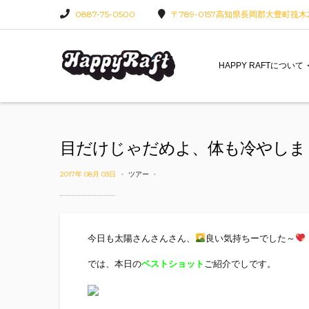
0887-75-0500
〒789-0157高知県長岡郡大豊町筏木22
HAPPY RAFTについて
目だけじゃだめよ、体も冷やしま
2017年 08月 03日
ツアー
今日も太陽さんさんさん、
良い気持ちーでした～
では、本日の
ベストショット
ご紹介でしです。