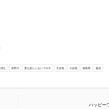
者求む
吉野川
変な顔しにおいでやす
大歩危
小歩危
徳島県
激流
ハッピー