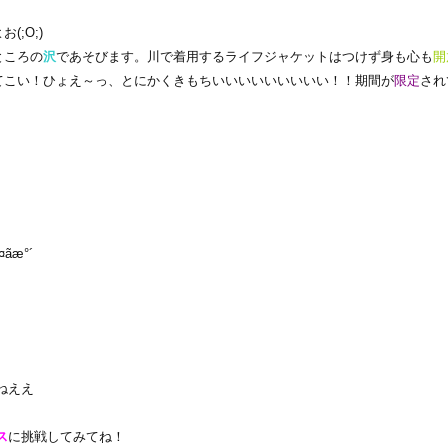
(;O;)
ところの
沢
であそびます。川で着用するライフジャケットはつけず身も心も
開
てこい！ひょえ～っ、とにかくきもちいいいいいいいいい！！期間が
限定
され
ねええ
ス
に挑戦してみてね！