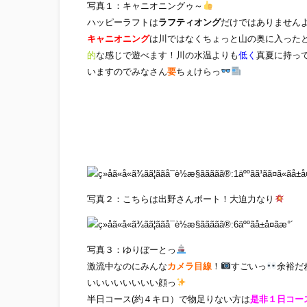
写真１：キャニオニングゥ～
ハッピーラフトは
ラフティオング
だけではありませんよお
キャニオニング
は川ではなくちょっと山の奥に入った
的
な感じで遊べます！川の水温よりも
低く
真夏に持っ
いますのでみなさん
要
ちぇけらっ
写真２：こちらは出野さんボート！大迫力なり
写真３：ゆりぼーとっ
激流中なのにみんな
カメラ目線
！
すごいっ
余裕だ
いいいいいいいい顔っ
半日コース(約４キロ）で物足りない方は
是非１日コー