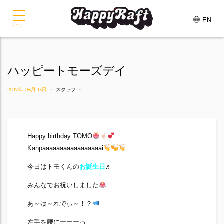
EN
メニュー
ハッピートモーズデイ
2017年 08月 13日
スタッフ
Happy birthday TOMO
Kanpaaaaaaaaaaaaaaaaai
今日はトモくんの
お誕生日
♬
みんなでお祝いしました
あ～ゆ～れでぃ～！？
左手を腰にーーーっ