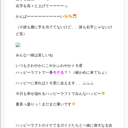
右手を高々と上げてーーーーっ
かんぱーーーーーーーーーい
（※誰も腰に手を当ててないけど、、誰も右手じゃないけ
ど笑）
みんな一緒は楽しいね
いつもさわやかにこやかふわやかトモ君
ハッピーラフトで一番
モテる
？！（確かめに来てちょ）
ハッピーに来ればトモ君に会えます、、ふふふ
今日も幸せ溢れるハッピーラフトでみんなハッピー
夏真っ盛りっ！まだまだ暑いです
ハッピーラフトのイケてるガイドたちと一緒に偉大なる吉