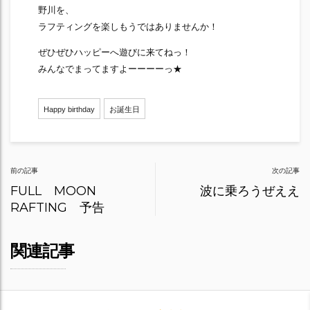
野川を、
ラフティングを楽しもうではありませんか！
ぜひぜひハッピーへ遊びに来てねっ！
みんなでまってますよーーーーっ★
Happy birthday
お誕生日
Post
前の記事
次の記事
navigation
FULL MOON
波に乗ろうぜええ
RAFTING 予告
関連記事