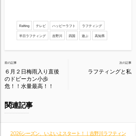
Rafting
テレビ
ハッピーラフト
ラフティング
半日ラフティング
吉野川
四国
遊ぶ
高知県
Post
前の記事
次の記事
navigation
６月２日梅雨入り直後
ラフティングと私
のドピーカン小歩
危！！水量最高！！
関連記事
2026シーズン、いよいよスタート！｜吉野川ラフティン