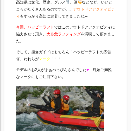
高知県は文化、歴史、グルメ
、酒
などなど、いいと
ころがたくさんあるのですが、、
アウトドアアクティビテ
ィ
もすっかり高知に定着してきましたね～
今回、ハッピーラフト
ではこのアウトドアアクテビティに
協力させて頂き、
大歩危ラフティング
を満喫して頂きまし
た。
そして、担当ガイドはもちろん！ハッピーラフトの広告
塔、われらが
マーク
！！！
モデルのお2人がまぁべっぴんさんでした
♥
終始ご満悦
なマークにもご注目下さい。