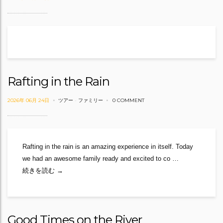
Rafting in the Rain
2026年 06月 24日
ツアー
-
ファミリー
0 COMMENT
Rafting in the rain is an amazing experience in itself. Today
we had an awesome family ready and excited to co …
Rafting in the Rain
続きを読む
→
Good Times on the River