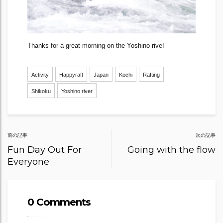
Thanks for a great morning on the Yoshino rive!
Activity
Happyraft
Japan
Kochi
Rafting
Shikoku
Yoshino river
Post
前の記事
次の記事
navigation
Fun Day Out For
Going with the flow
Everyone
0 Comments