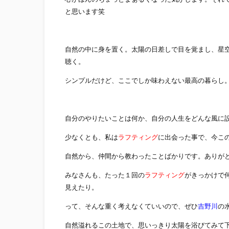
と思います笑
自然の中に身を置く。太陽の日差しで目を覚まし、星
聴く。
シンプルだけど、ここでしか味わえない最高の暮らし
自分のやりたいことは何か、自分の人生をどんな風に
少なくとも、私は
ラフティング
に出会った事で、今こ
自然から、仲間から教わったことばかりです。ありが
みなさんも、たった１回の
ラフティング
がきっかけで
見えたり。
って、そんな重く考えなくていいので、ぜひ
吉野川
の
自然溢れるこの土地で、思いっきり太陽を浴びてみて