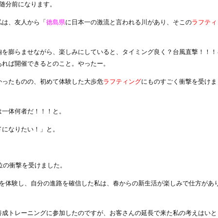
う随分前になります。
私は、友人から「
徳島県
に日本一の激流と言われる川があり、そこの
ラフティ
胸を膨らませながら、楽しみにしていると、タイミング良く？台風直撃！！！
あれば開催できるとのこと。やったー。
かったものの、初めて体験した大歩危
ラフティング
にものすごく衝撃を受けま
は一体何者だ！！！と。
ドになりたい！」と。
位の衝撃を受けました。
を体験し、自分の進路を確信した私は、春からの新生活が楽しみで仕方があ
養成トレーニングに参加したのですが、お客さんの延長で来た私の考えはいと