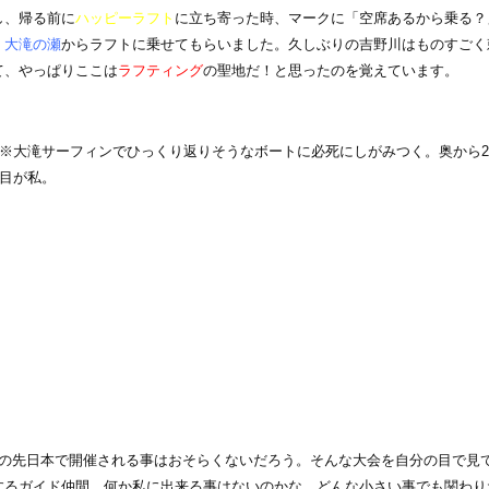
し、帰る前に
ハッピーラフト
に立ち寄った時、マークに「空席あるから乗る？
・大滝の瀬
からラフトに乗せてもらいました。久しぶりの吉野川はものすごく
て、やっぱりここは
ラフティング
の聖地だ！と思ったのを覚えています。
※大滝サーフィンでひっくり返りそうなボートに必死にしがみつく。奥から
目が私。
の先日本で開催される事はおそらくないだろう。そんな大会を自分の目で見
するガイド仲間。何か私に出来る事はないのかな。どんな小さい事でも関わり