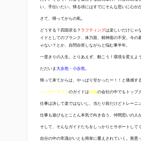
い、手伝いたい。帰る頃にはすでにそんな思いに心が
さて、帰ってからの私。
どうする？四国戻る？
ラフティング
は楽しいだけじゃ
イドとしてのブランク、体力面、精神面の不安。今の
ゃない？とか、自問自答しながらと悩む事半年。
一度きりの人生。とりあえず、動こう！環境を変えよ
ただいま
大歩危・小歩危
。
帰って来てからは、やっぱり甘かったー！！と痛感す
ハッピーラフト
のガイドは
四国
の会社の中でもトップ
仕事は決して楽ではないし、当たり前だけどトレーニ
仕事も遊びもとことん本気で向き合う、仲間思いの人
そして、そんなガイドたちをしっかりとサポートして
自分の中の常識がいとも簡単に覆えされていく。善悪