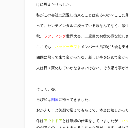
けに思えたりもした。
私がこの会社に恩返し出来ることはあるのか？ここに
って、センチメンタルに浸っている暇なんてなく、繁
秋。
ラフティング
世界大会。二度目のお盆の様な忙し
ここでも、
ハッピーラフト
メンバーの活躍が大会を支
四国に帰って来て良かったな。新しい事を始めて良か
人は日々変化していかなきゃいけない。そう思う事が
そして、春。
再び私は
四国
に帰ってきました。
おかえり！と笑顔で迎えてもらえて、本当に嬉しかっ
冬は
アウトドア
とは無縁の仕事をしていましたが、
ハ
心がほんのちょっとまぁるくなった気がします。それ