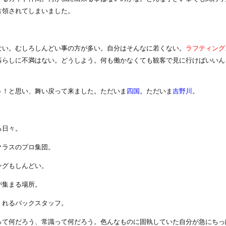
占領されてしまいました。
ない。むしろしんどい事の方が多い。自分はそんなに若くない。
ラフティング
暮らしに不満はない。どうしよう。何も働かなくても観客で見に行けばいいん
う！と思い、舞い戻って来ました。ただいま
四国
。ただいま
吉野川
。
る日々。
クラスのプロ集団。
ングもしんどい。
が集まる場所。
くれるバックスタッフ。
って何だろう、常識って何だろう。色んなものに固執していた自分が急にちっ