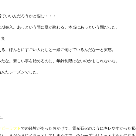
居ていいんだろうかと悩む・・・
忙期突入。あっという間に夏が終わる。本当にあっという間だった。
さ笑
える。ほんとにすごい人たちと一緒に働けているんだなーと実感。
ったな。新しい事を始めるのに、年齢制限はないのかもしれないな。
出来たシーズンでした。
た。
ッピーラフト
での経験があったおかげで、電光石火のようにキレやすかった私
でも、まだたまにイラっとしてしまうので、今シーズンはもっと大らかになろ