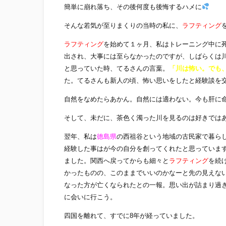
簡単に崩れ落ち、その後何度も後悔するハメに
そんな若気が至りまくりの当時の私に、
ラフティング
ラフティング
を始めて１ヶ月、私はトレーニング中に
出され、大事には至らなかったのですが、しばらくは
と思っていた時、てるさんの言葉。
「川は怖い。でも
た。てるさんも新人の頃、怖い思いをしたと経験談を
自然をなめたらあかん。自然には適わない。今も肝に
そして、未だに、茶色く濁った川を見るのは好きでは
翌年、私は
徳島県
の西祖谷という地域の古民家で暮ら
経験した事はが今の自分を創ってくれたと思っています
ました。関西へ戻ってからも細々と
ラフティング
を続
かったものの、このままでいいのかなーと先の見えな
なった方が亡くなられたとの一報。思い出が詰まり過
に会いに行こう。
四国を離れて、すでに8年が経っていました。