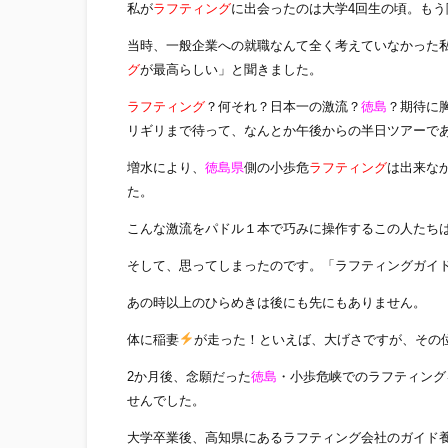
私が
ラフティング
に出会ったのは大学4回生の頃。も
当時、一般企業への就職なんて全く考えていなかった
グ
が最高らしい」と聞きました。
ラフティング
？何それ？日本一の激流？
徳島
？期待に
リギリまで待って、なんとか午後からの半日ツアーで
増水により、
徳島県
側の小歩危
ラフティング
は出来な
た。
こんな激流をパドル１本で巧みに操作するこの人たち
そして、思ってしまったのです。「ラフティングガイ
あの時以上のひらめきは後にも先にもありません。
体に稲妻
が走った！といえば、大げさですが、その
2か月後、念願だった
徳島
・小歩危峡でのラフティング
せんでした。
大学卒業後、高知県にあるラフティング会社のガイド