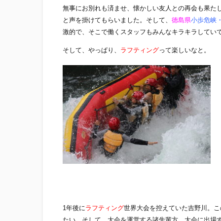
無事にお別れも済ませ、懐かしい友人との再会も果た
と声を掛けてもらいました。そして、
徳島県
小歩危峡
激的で、そこで働くスタッフもみんなキラキラしてい
そして、やっぱり、
ラフティング
って楽しいなと。
1年後に
ラフティング
世界大会を控えていた吉野川。こ
たい。そして、大会を運営する諸先輩方、大会に出場