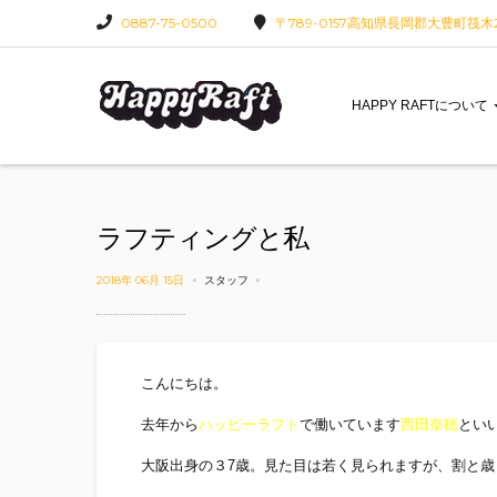
0887-75-0500
〒789-0157高知県長岡郡大豊町筏木22
HAPPY RAFTについて
ラフティングと私
2018年 06月 15日
スタッフ
こんにちは。
去年から
ハッピーラフト
で働いています
西田奈穂
とい
大阪出身の３7歳。見た目は若く見られますが、割と歳