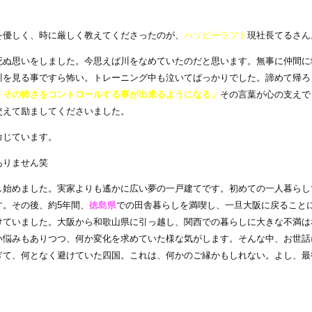
を優しく、時に厳しく教えてくださったのが、
ハッピーラフト
現社長てるさん
死ぬ思いをしました。今思えば川をなめていたのだと思います。無事に仲間に
川を見る事ですら怖い。トレーニング中も泣いてばっかりでした。諦めて帰ろ
、その怖さをコントロールする事が出来るようになる」
その言葉が心の支えで
交えて励ましてくださいました。
命じています。
ありません笑
し始めました。実家よりも遙かに広い夢の一戸建てです。初めての一人暮らし
。その後、約5年間、
徳島県
での田舎暮らしを満喫し、一旦大阪に戻ること
けていました。大阪から和歌山県に引っ越し、関西での暮らしに大きな不満は
い悩みもありつつ、何か変化を求めていた様な気がします。そんな中、お世話
ぎて、何となく避けていた四国。これは、何かのご縁かもしれない。よし、最