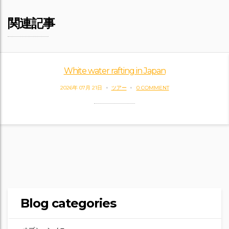
関連記事
White water rafting in Japan
2026年 07月 21日
ツアー
0 COMMENT
Blog categories