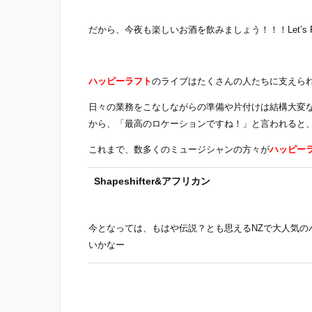
だから、今夜も楽しいお酒を飲みましょう！！！Let’s P
ハッピーラフト
のライブはたくさんの人たちに支えら
日々の業務をこなしながらの準備や片付けは結構大変
から、「最高のロケーションですね！」と言われると
これまで、数多くのミュージシャンの方々が
ハッピー
Shapeshifter&アフリカン
今となっては、もはや伝説？とも思えるNZで大人気のバン
いかなー
OKI tonkori