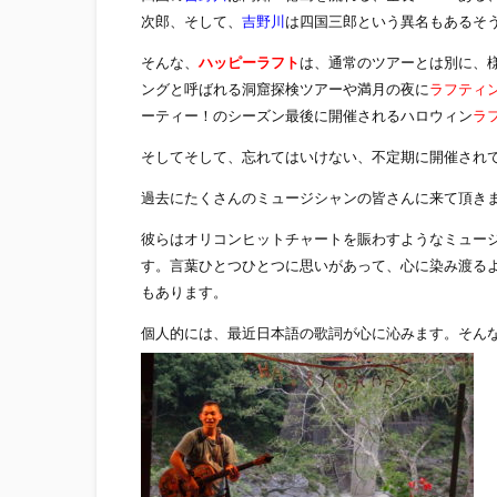
次郎、そして、
吉野川
は四国三郎という異名もあるそ
そんな、
ハッピーラフト
は、通常のツアーとは別に、
ングと呼ばれる洞窟探検ツアーや満月の夜に
ラフティ
ーティー！のシーズン最後に開催されるハロウィン
ラ
そしてそして、忘れてはいけない、不定期に開催され
過去にたくさんのミュージシャンの皆さんに来て頂き
彼らはオリコンヒットチャートを賑わすようなミュー
す。言葉ひとつひとつに思いがあって、心に染み渡る
もあります。
個人的には、最近日本語の歌詞が心に沁みます。そん