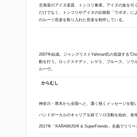
北海道のアイヌ楽器、トンコリ奏者。アイヌの血を引
だけでなく、トンコリやアイヌの伝統歌「ウポポ」に
のルーツ音楽を取り入れた音楽を制作している。
光風＆green massive
2007年結成。ジャングリストYahman氏の首謀する”C
動を行う。ロックステディ、レゲエ、ブルース、ソウ
ルーヴ。
からむし
神奈川・厚木から全国へと、濃く熱くメッセージを歌
バンドボーカルのキャリアを経てソロ活動を始め、各
2017年「KARAMUSHI & SuperFriends」