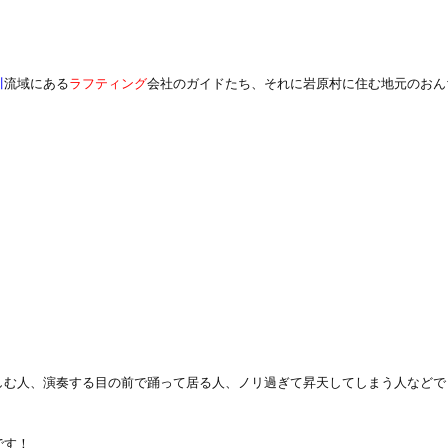
川
流域にある
ラフティング
会社のガイドたち、それに岩原村に住む地元のおん
しむ人、演奏する目の前で踊って居る人、ノリ過ぎて昇天してしまう人などで
です！