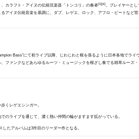
[3][4]
く、カラフト・アイヌの伝統弦楽器「トンコリ」の奏者
。プレイヤーとし
よるアイヌ伝統音楽を基調に、ダブ、レゲエ、ロック、アフロ・ビートなど世
hampion Bass”にて初ライブ以降、じわじわと根を張るように日本各地でライ
ル、ファンクなどあらゆるルーツ・ミュージックを根ざし奏でる雑草ルーズ・
い歩くレゲエシンガー。
地でのライブを通じて、濃く熱い仲間の輪がますます拡がっている。
名義でリリースしたアルバムは3作目のリーダー作となる。