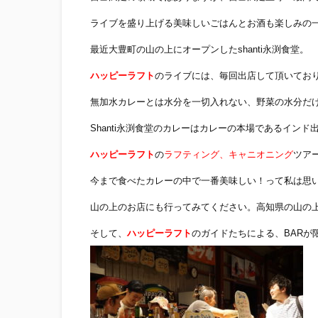
ライブを盛り上げる美味しいごはんとお酒も楽しみの
最近大豊町の山の上にオープンしたshanti永渕食堂。
ハッピーラフト
のライブには、毎回出店して頂いてお
無加水カレーとは水分を一切入れない、野菜の水分だ
Shanti永渕食堂のカレーはカレーの本場であるイン
ハッピーラフト
の
ラフティング、キャニオニング
ツア
今まで食べたカレーの中で一番美味しい！って私は思
山の上のお店にも行ってみてください。高知県の山の
そして、
ハッピーラフト
のガイドたちによる、BAR