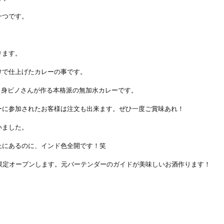
一つです。
ります。
けで仕上げたカレーの事です。
ド出身ビノさんが作る本格派の無加水カレーです。
ーに参加されたお客様は注文も出来ます。ぜひ一度ご賞味あれ！
いました。
上にあるのに、インド色全開です！笑
が限定オープンします。元バーテンダーのガイドが美味しいお酒作ります！