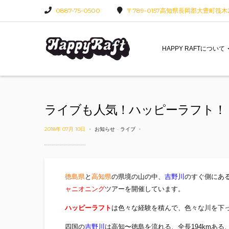
0887-75-0500
〒789-0157高知県長岡郡大豊町筏木22
HAPPY RAFTについて
ライブも人気！ハッピーラフト！
2018年 07月 10日
お知らせ
-
ライブ
徳島県
と
高知県
の県境の山の中、
吉野川
のすぐ側にあ
ャニオニング
ツアーを開催しています。
ハッピーラフト
は色々な経験を積んで、色々な川を下
四国の
吉野川
は高知〜徳島を流れる、全長194kmあ