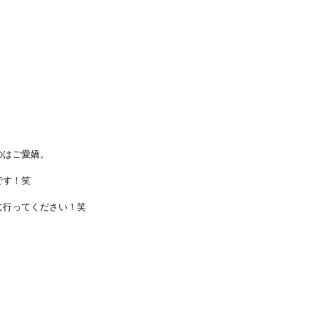
のはご愛嬌。
です！笑
に行ってください！笑