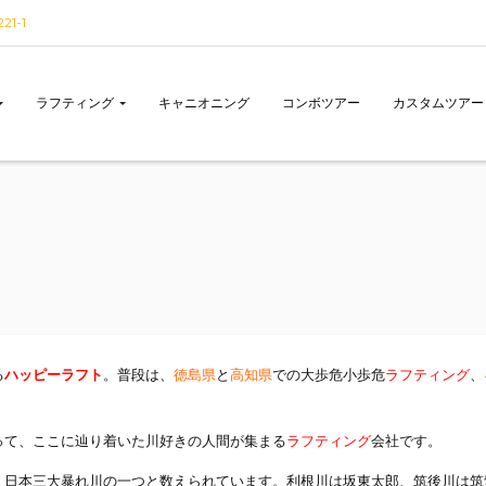
1-1
ラフティング
キャニオニング
コンボツアー
カスタムツアー
る
ハッピーラフト
。普段は、
徳島県
と
高知県
での大歩危小歩危
ラフティング
、
って、ここに辿り着いた川好きの人間が集まる
ラフティング
会社です。
る、日本三大暴れ川の一つと数えられています。利根川は坂東太郎、筑後川は筑