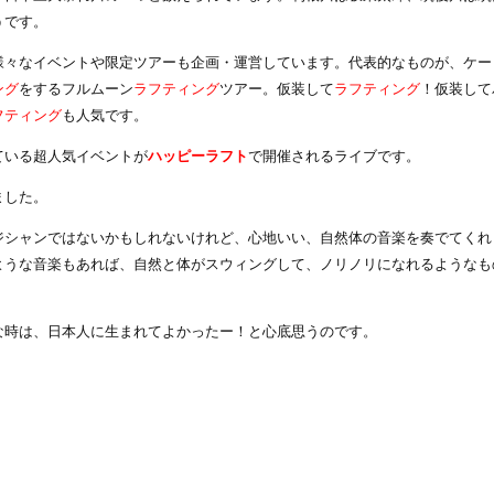
うです。
様々なイベントや限定ツアーも企画・運営しています。代表的なものが、ケー
ング
をするフルムーン
ラフティング
ツアー。仮装して
ラフティング
！仮装して
フティング
も人気です。
ている超人気イベントが
ハッピーラフト
で開催されるライブです。
ました。
ジシャンではないかもしれないけれど、心地いい、自然体の音楽を奏でてくれ
ような音楽もあれば、自然と体がスウィングして、ノリノリになれるようなも
な時は、日本人に生まれてよかったー！と心底思うのです。