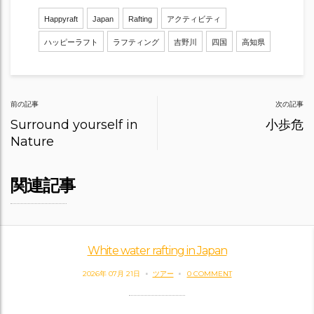
Happyraft
Japan
Rafting
アクティビティ
ハッピーラフト
ラフティング
吉野川
四国
高知県
Post
前の記事
次の記事
navigation
Surround yourself in
小歩危
Nature
関連記事
White water rafting in Japan
2026年 07月 21日
ツアー
0 COMMENT