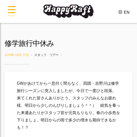
EN
メニュー
修学旅行中休み
2019年 05月 17日
スタッフ
-
ツアー
GWがあけてから一息付く間もなく、四国・吉野川は修学
旅行シーズンに突入しましたが、今日で一度ひと段落。
来てくれた皆さんありがとう。スタッフのみんなお疲れ
様。明日から少しのんびりしましょう＾＾） 鋭気を養っ
た来週あたりがスタッフ皆が元気もりもり。春の小歩危を
下りましょ。明日からの雨で多少の増水も期待できるか
も！？