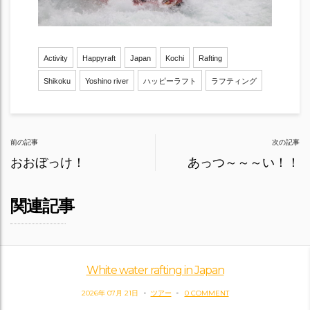
Activity
Happyraft
Japan
Kochi
Rafting
Shikoku
Yoshino river
ハッピーラフト
ラフティング
Post
前の記事
次の記事
navigation
おおぼっけ！
あっつ～～～い！！
関連記事
White water rafting in Japan
2026年 07月 21日
ツアー
0 COMMENT